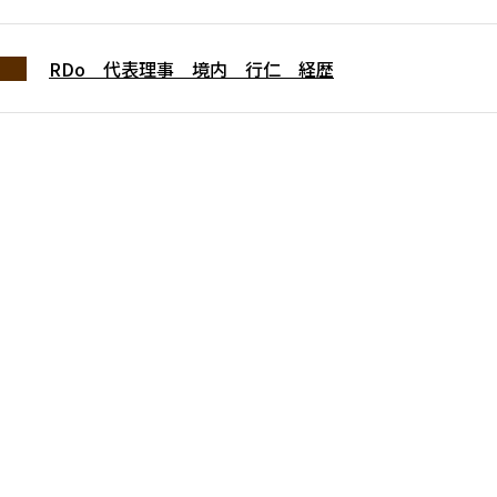
RDo 代表理事 境内 行仁 経歴