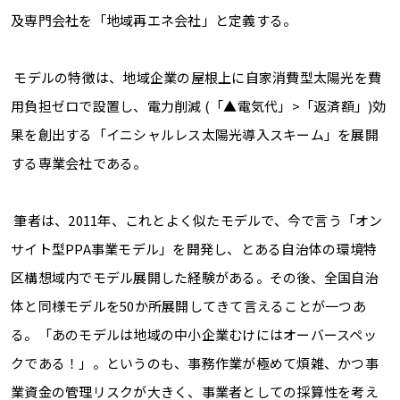
及専門会社を「地域再エネ会社」と定義する。
モデルの特徴は、地域企業の屋根上に自家消費型太陽光を費
用負担ゼロで設置し、電力削減
(「▲
電気代」
>
「返済額」
)効
果
を創出する「イニシャルレス太陽光導入スキーム」を展開
する専業会社である。
筆者は、
2011
年、これとよく似たモデルで、今で言う「オン
サイト型
PPA
事業モデル」を開発し、とある自治体の環境特
区構想域内でモデル展開した経験がある。その後、全国自治
体と同様モデルを50か所展開してきて言えることが一つあ
る。「あのモデルは地域の中小企業むけにはオーバースペッ
クである！」。というのも、事務作業が極めて煩雑、かつ事
業資金の管理リスクが大きく、事業者としての採算性を考え