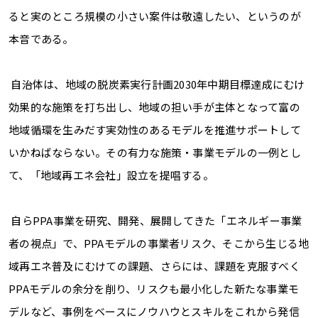
ると実のところ規模の小さい案件は敬遠したい、というのが
本音である。
自治体は、地域の脱炭素実行計画
2030
年中期目標達成にむけ
効果的な施策を打ち出し、地域の担い手が主体となって富の
地域循環を生みだす実効性のあるモデルを推進サポートして
いかねばならない。その有力な施策・事業モデルの一例とし
て、「地域再エネ会社」設立を提唱する。
自ら
PPA
事業を研究、開発、展開してきた「エネルギー事業
者の視点」で、
PPA
モデルの事業者リスク、そこから生じる地
域再エネ普及にむけての課題、さらには、課題を克服すべく
PPA
モデルの余分を削り、リスクも最小化した新たな事業モ
デルなど、事例をベースにノウハウとスキルをこれから発信