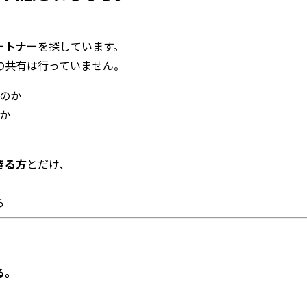
ートナー
を探しています。
の共有は行っていません。
のか
か
きる方
とだけ、
ら
る。